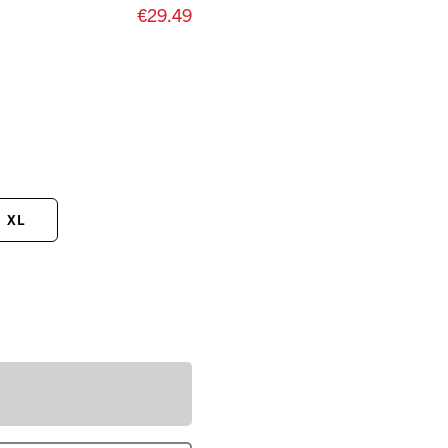
€29.49
XL