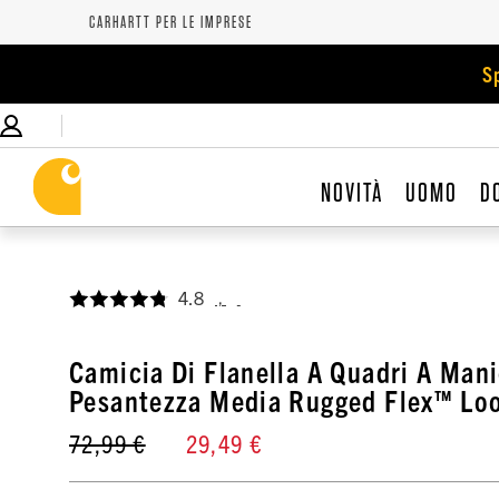
CARHARTT PER LE IMPRESE
S
NOVITÀ
UOMO
D
4.8
,
Camicia Di Flanella A Quadri A Man
Pesantezza Media Rugged Flex™ Lo
72,99 €
29,49 €