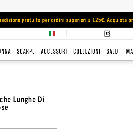
pedizione gratuita per ordini superiori a 125€. Acquista or
ONNA
SCARPE
ACCESSORI
COLLEZIONI
SALDI
MA
iche Lunghe Di
ose