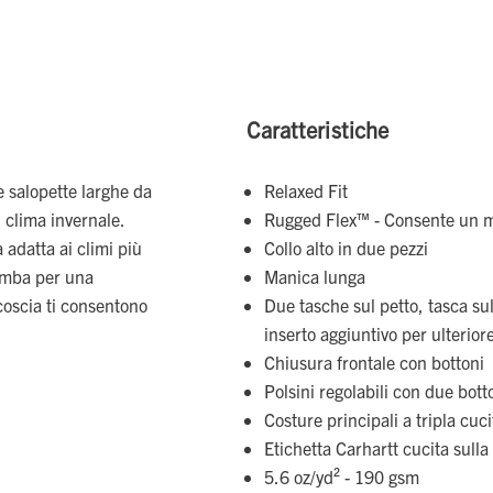
Caratteristiche
e salopette larghe da
Relaxed Fit
l clima invernale.
Rugged Flex™ - Consente un 
 adatta ai climi più
Collo alto in due pezzi
gamba per una
Manica lunga
 coscia ti consentono
Due tasche sul petto, tasca sul
inserto aggiuntivo per ulterior
Chiusura frontale con bottoni
Polsini regolabili con due bot
Costure principali a tripla cuc
Etichetta Carhartt cucita sulla
5.6 oz/yd² - 190 gsm