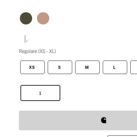
|
Regolare
(XS - XL)
XS
S
M
L