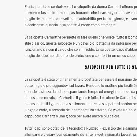
Pratica, tattica e confortevole. Le salopette da donna Carhartt offrono p
numerose tasche intermedie, assicurando che la vostra giornata lavorativa
meglio dei materiali durevoli e dell'affidabilità per tutto il giorno, e la
piccole cose, quando la salopette vi copre completamente.
La salopette Carhartt vi permette di fare quello che volete, tutto il giorno
stile classico, questa salopette è un cavallo di battaglia da indossare pe
funzionano sia con il caldo che con il freddo. La salopette, capo d'abbi
meglio dei due mondi, offrendo protezione e comfort in un unico capo.
SALOPETTE PER TUTTE LE ST
La salopette è stata originariamente progettata per essere il massimo de
petto in giù e proteggendovi sul lavoro. Rendono le mattine più facili: 
quando ci si alza dal letto, risparmiando tempo ed energia, in modo da po
indossare le calzature Carhartt e il gioco è fatto. Le salopette Carhartt 
indossarle tutti i giorni della settimana. Inoltre, la salopette si abbina 
lunghe o corte, a seconda della temperatura esterna. Se volete un po' di
cappuccio Carhartt o una giacca per avere ancora più calore.
Tutti i capi sono dotati della tecnologia Rugged Flex, il top della gamm
allungarvi e piegarvi comodamente durante la vostra giornata lavorativa