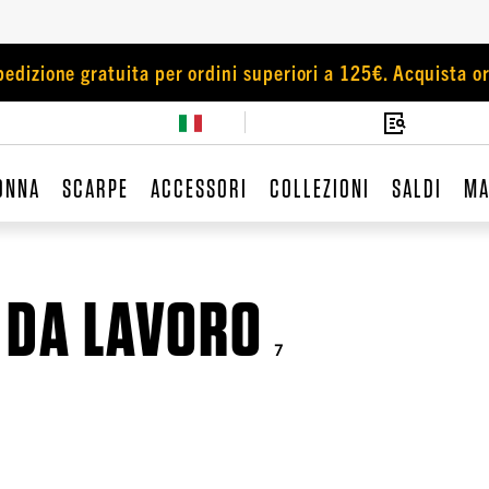
pedizione gratuita per ordini superiori a 125€. Acquista or
ONNA
SCARPE
ACCESSORI
COLLEZIONI
SALDI
MA
E DA LAVORO
7