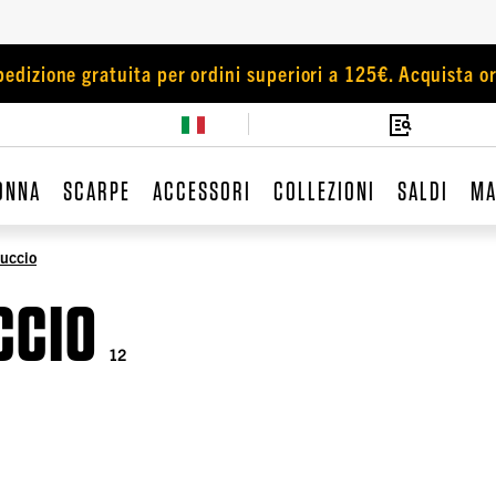
pedizione gratuita per ordini superiori a 125€. Acquista or
ONNA
SCARPE
ACCESSORI
COLLEZIONI
SALDI
MA
uccio
CCIO
12