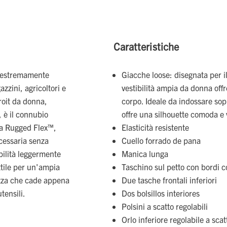
Caratteristiche
a estremamente
Giacche loose: disegnata per i
zzini, agricoltori e
vestibilità ampia da donna off
troit da donna,
corpo. Ideale da indossare sop
, è il connubio
offre una silhouette comoda e ve
gia Rugged Flex™,
Elasticità resistente
cessaria senza
Cuello forrado de pana
bilità leggermente
Manica lunga
ttile per un'ampia
Taschino sul petto con bordi c
zza che cade appena
Due tasche frontali inferiori
tensili.
Dos bolsillos interiores
Polsini a scatto regolabili
Orlo inferiore regolabile a scat