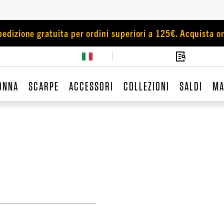
pedizione gratuita per ordini superiori a 125€. Acquista or
ONNA
SCARPE
ACCESSORI
COLLEZIONI
SALDI
MA