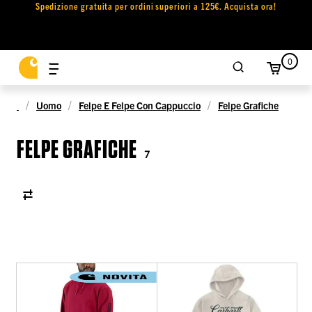
Spedizione gratuita per ordini superiori a 125€. Acquista ora!
0
Uomo
Felpe E Felpe Con Cappuccio
Felpe Grafiche
FELPE GRAFICHE
7