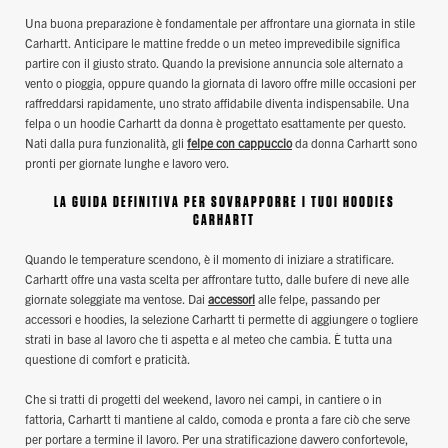
Una buona preparazione è fondamentale per affrontare una giornata in stile
Carhartt. Anticipare le mattine fredde o un meteo imprevedibile significa
partire con il giusto strato. Quando la previsione annuncia sole alternato a
vento o pioggia, oppure quando la giornata di lavoro offre mille occasioni per
raffreddarsi rapidamente, uno strato affidabile diventa indispensabile. Una
felpa o un hoodie Carhartt da donna è progettato esattamente per questo.
Nati dalla pura funzionalità, gli
felpe con cappuccio
da donna Carhartt sono
pronti per giornate lunghe e lavoro vero.
LA GUIDA DEFINITIVA PER SOVRAPPORRE I TUOI HOODIES
CARHARTT
Quando le temperature scendono, è il momento di iniziare a stratificare.
Carhartt offre una vasta scelta per affrontare tutto, dalle bufere di neve alle
giornate soleggiate ma ventose. Dai
accessori
alle felpe, passando per
accessori e hoodies, la selezione Carhartt ti permette di aggiungere o togliere
strati in base al lavoro che ti aspetta e al meteo che cambia. È tutta una
questione di comfort e praticità.
Che si tratti di progetti del weekend, lavoro nei campi, in cantiere o in
fattoria, Carhartt ti mantiene al caldo, comoda e pronta a fare ciò che serve
per portare a termine il lavoro. Per una stratificazione davvero confortevole,