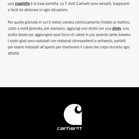
una
magliette
è la base perfetta. Le T‑shirt Carhartt sono versatili, traspiranti
e facili da abbinare in ogni situazione.
Per quelle giornate in cui il meteo cambia continuamente (freddo al mattino,
caldo a metà giornata, per esempio), aggiungi uno strato con una
gilets
, una
scelta ideale per aggiungere quel tocco di calore in più quando serve davvero.
I nostri gilet sono realizzati con materiali idrorepellenti e antivento, perfetti
per essere indossati all’aperto per mantenere il calore del corpo durante ogni
attività.