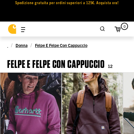
Spedizione gratuita per ordini superiori a 125€. Acquista ora!
0
Donna
Felpe E Felpe Con Cappuccio
FELPE E FELPE CON CAPPUCCIO
12