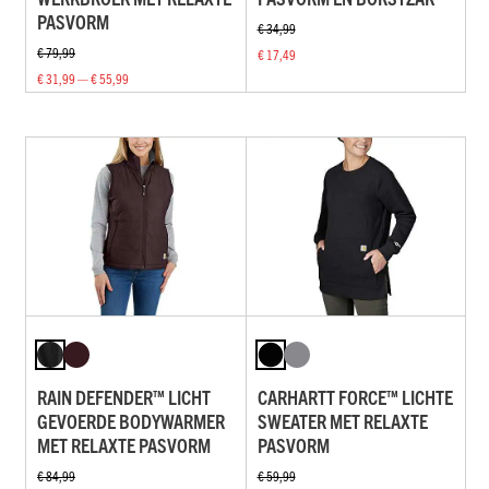
PASVORM
€ 34,99
€ 79,99
€ 17,49
€ 31,99 — € 55,99
RAIN DEFENDER™ LICHT
CARHARTT FORCE™ LICHTE
GEVOERDE BODYWARMER
SWEATER MET RELAXTE
MET RELAXTE PASVORM
PASVORM
€ 84,99
€ 59,99