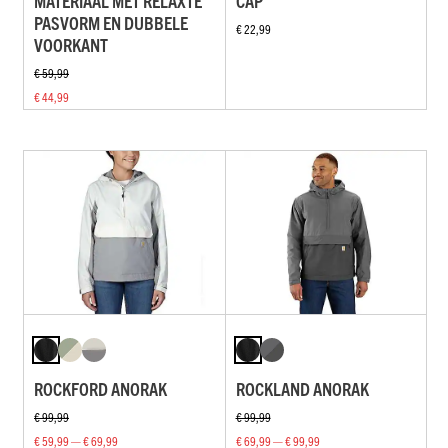
MATERIAAL MET RELAXTE
CAP
PASVORM EN DUBBELE
€ 22,99
VOORKANT
€ 59,99
€ 44,99
ROCKFORD ANORAK
ROCKLAND ANORAK
€ 99,99
€ 99,99
€ 59,99 — € 69,99
€ 69,99 — € 99,99