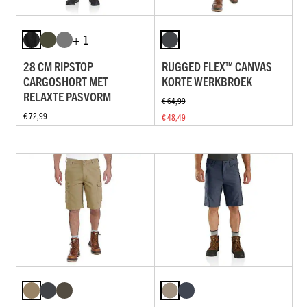
+ 1
28 CM RIPSTOP
RUGGED FLEX™ CANVAS
CARGOSHORT MET
KORTE WERKBROEK
RELAXTE PASVORM
€ 64,99
€ 72,99
€ 48,49