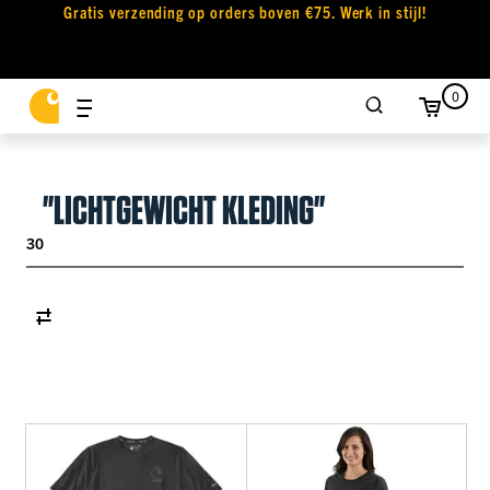
Gratis verzending op orders boven €75. Werk in stijl!
0
"LICHTGEWICHT KLEDING"
30