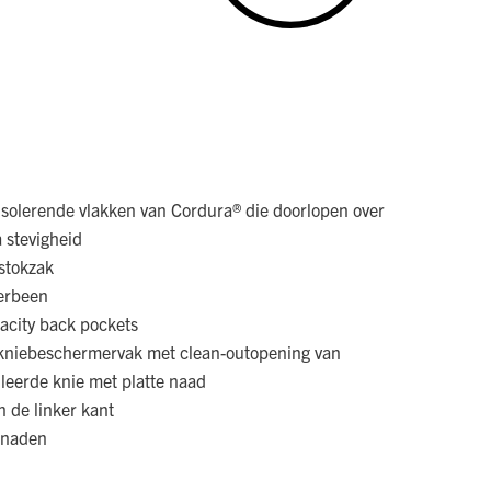
 isolerende vlakken van Cordura® die doorlopen over
 stevigheid
stokzak
erbeen
pacity back pockets
 kniebeschermervak met clean-outopening van
uleerde knie met platte naad
n de linker kant
dnaden