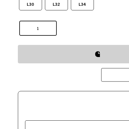
L30
L32
L34