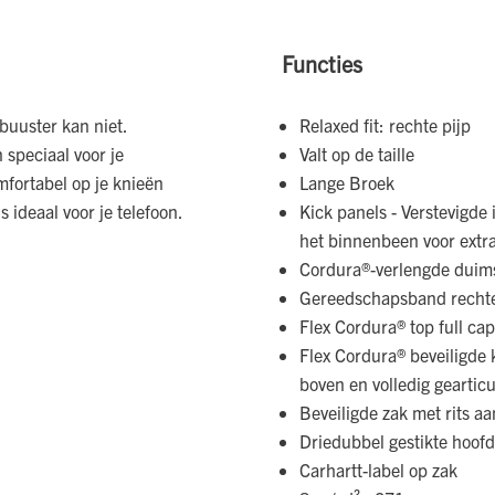
Functies
uuster kan niet.
Relaxed fit: rechte pijp
 speciaal voor je
Valt op de taille
mfortabel op je knieën
Lange Broek
s ideaal voor je telefoon.
Kick panels - Verstevigde
het binnenbeen voor extra
Cordura®-verlengde duim
Gereedschapsband recht
Flex Cordura® top full ca
Flex Cordura® beveiligde
boven en volledig geartic
Beveiligde zak met rits aa
Driedubbel gestikte hoof
Carhartt-label op zak