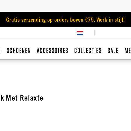
Gratis verzending op orders boven €75. Werk in stijl!
S
SCHOENEN
ACCESSOIRES
COLLECTIES
SALE
ME
k Met Relaxte