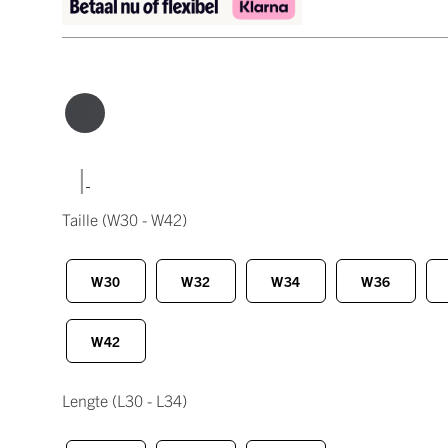
|
Taille
(W30 - W42)
W30
W32
W34
W36
W42
Lengte
(L30 - L34)