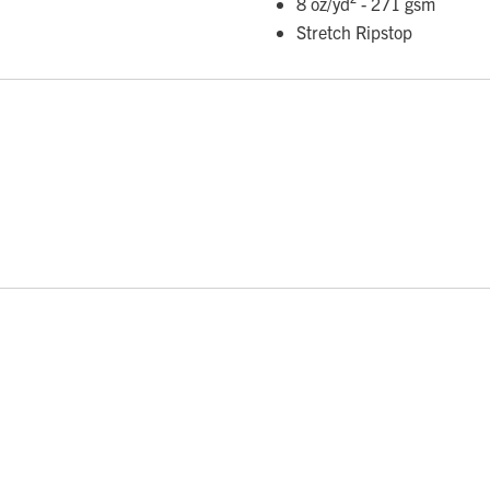
8 oz/yd² - 271 gsm
Stretch Ripstop