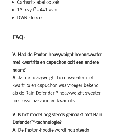
Carhartt-label op zak
13 oz/yd² - 441 gsm
DWR Fleece
FAQ:
V.
Had de Paxton heavyweight herensweater
met kwartrits en capuchon ooit een andere
naam?
A.
Ja, de heavyweight herensweater met
kwartrits en capuchon was vroeger bekend
als de Rain Defender™ heavyweight sweater
met losse pasvorm en kwartrits.
V.
Is het model nog steeds gemaakt met Rain
Defender™-technologie?
A.
De Paxton-hoodie wordt nog steeds