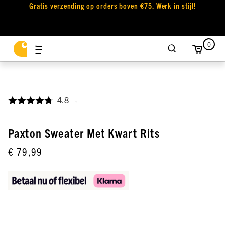
Gratis verzending op orders boven €75. Werk in stijl!
0
4.8
,
Paxton Sweater Met Kwart Rits
€ 79,99