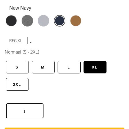
New Navy
|
REG XL
Normaal
(S - 2XL)
S
M
L
XL
2XL