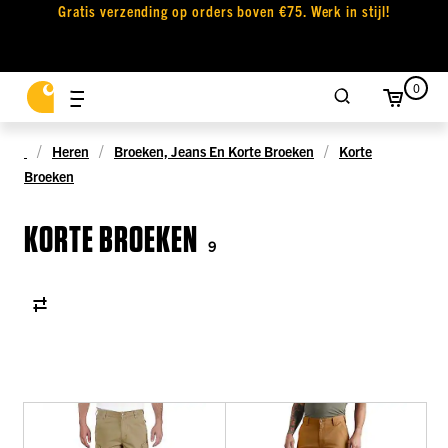
Gratis verzending op orders boven €75. Werk in stijl!
0
Heren
Broeken, Jeans En Korte Broeken
Korte
Broeken
KORTE BROEKEN
9