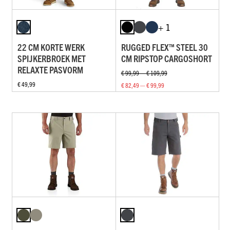
+ 1
22 CM KORTE WERK
RUGGED FLEX™ STEEL 30
SPIJKERBROEK MET
CM RIPSTOP CARGOSHORT
RELAXTE PASVORM
€ 99,99 — € 109,99
€ 49,99
€ 82,49 — € 99,99