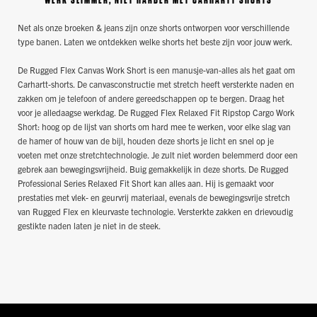
WERK SLIMMER, NIET HARDER MET CARHARTT SHORTS
Net als onze broeken & jeans zijn onze shorts ontworpen voor verschillende
type banen. Laten we ontdekken welke shorts het beste zijn voor jouw werk.
De Rugged Flex Canvas Work Short is een manusje-van-alles als het gaat om
Carhartt-shorts. De canvasconstructie met stretch heeft versterkte naden en
zakken om je telefoon of andere gereedschappen op te bergen. Draag het
voor je alledaagse werkdag. De Rugged Flex Relaxed Fit Ripstop Cargo Work
Short: hoog op de lijst van shorts om hard mee te werken, voor elke slag van
de hamer of houw van de bijl, houden deze shorts je licht en snel op je
voeten met onze stretchtechnologie. Je zult niet worden belemmerd door een
gebrek aan bewegingsvrijheid. Buig gemakkelijk in deze shorts. De Rugged
Professional Series Relaxed Fit Short kan alles aan. Hij is gemaakt voor
prestaties met vlek- en geurvrij materiaal, evenals de bewegingsvrije stretch
van Rugged Flex en kleurvaste technologie. Versterkte zakken en drievoudig
gestikte naden laten je niet in de steek.