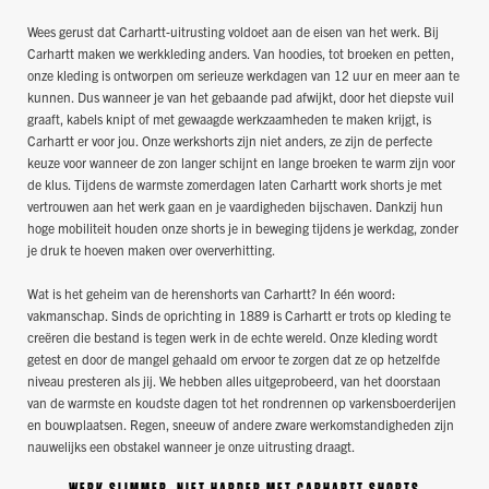
Wees gerust dat Carhartt-uitrusting voldoet aan de eisen van het werk. Bij
Carhartt maken we werkkleding anders. Van hoodies, tot broeken en petten,
onze kleding is ontworpen om serieuze werkdagen van 12 uur en meer aan te
kunnen. Dus wanneer je van het gebaande pad afwijkt, door het diepste vuil
graaft, kabels knipt of met gewaagde werkzaamheden te maken krijgt, is
Carhartt er voor jou. Onze werkshorts zijn niet anders, ze zijn de perfecte
keuze voor wanneer de zon langer schijnt en lange broeken te warm zijn voor
de klus. Tijdens de warmste zomerdagen laten Carhartt work shorts je met
vertrouwen aan het werk gaan en je vaardigheden bijschaven. Dankzij hun
hoge mobiliteit houden onze shorts je in beweging tijdens je werkdag, zonder
je druk te hoeven maken over oververhitting.
Wat is het geheim van de herenshorts van Carhartt? In één woord:
vakmanschap. Sinds de oprichting in 1889 is Carhartt er trots op kleding te
creëren die bestand is tegen werk in de echte wereld. Onze kleding wordt
getest en door de mangel gehaald om ervoor te zorgen dat ze op hetzelfde
niveau presteren als jij. We hebben alles uitgeprobeerd, van het doorstaan
van de warmste en koudste dagen tot het rondrennen op varkensboerderijen
en bouwplaatsen. Regen, sneeuw of andere zware werkomstandigheden zijn
nauwelijks een obstakel wanneer je onze uitrusting draagt.