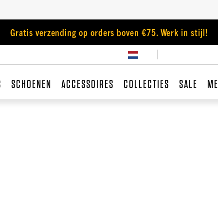
Gratis verzending op orders boven €75. Werk in stijl!
S
SCHOENEN
ACCESSOIRES
COLLECTIES
SALE
ME