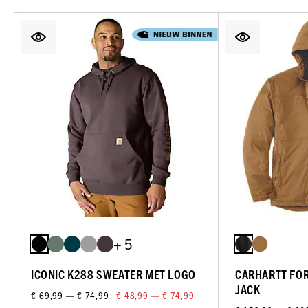
+ 5
ICONIC K288 SWEATER MET LOGO
CARHARTT FO
JACK
€ 69,99 — € 74,99
€ 48,99 — € 74,99