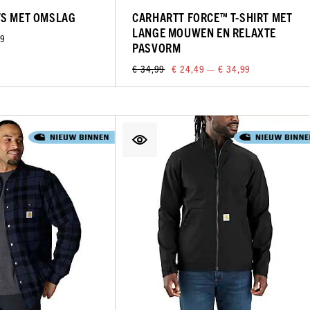
TS MET OMSLAG
CARHARTT FORCE™ T-SHIRT MET
LANGE MOUWEN EN RELAXTE
99
PASVORM
€ 34,99
€ 24,49 — € 34,99