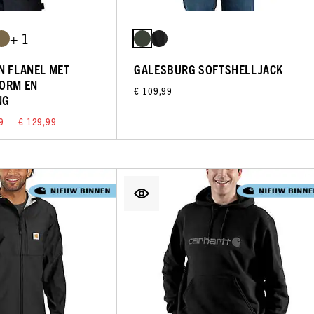
+ 1
N FLANEL MET
GALESBURG SOFTSHELLJACK
VORM EN
€ 109,99
NG
9 — € 129,99