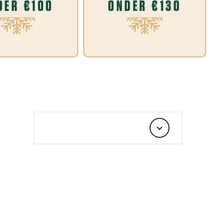
DER €100
ONDER €130