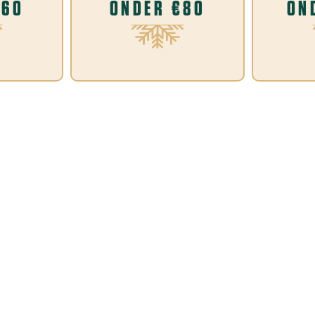
€60
ONDER €80
ON