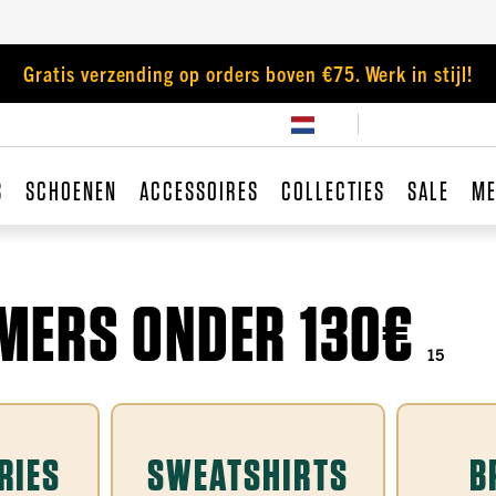
Gratis verzending op orders boven €75. Werk in stijl!
S
SCHOENEN
ACCESSOIRES
COLLECTIES
SALE
ME
MERS ONDER 130€
15
RIES
SWEATSHIRTS
B