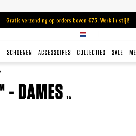
Gratis verzending op orders boven €75. Werk in stijl!
S
SCHOENEN
ACCESSOIRES
COLLECTIES
SALE
ME
s
™ - DAMES
16