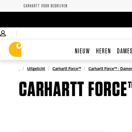
CARHARTT VOOR BEDRIJVEN
NIEUW
HEREN
DAME
Uitgelicht
Carhartt Force™
Carhartt Force™ - Dame
CARHARTT FORCE