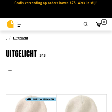
Gratis verzending op orders boven €75. Werk in stijl!
0
Uitgelicht
UITGELICHT
343