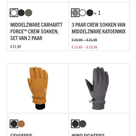
+ 1
MIDDELZWARE CARHARTT
3 PAAR CREW SOKKEN VAN
FORCE™ CREW SOKKEN,
MIDDELZWARE KATOENMIX
SET VAN 2 PAAR
€ 19,99 — € 21,99
€ 21,99
€ 13,49 — € 19,99
GEVOERDE
WIND FIGHTER™