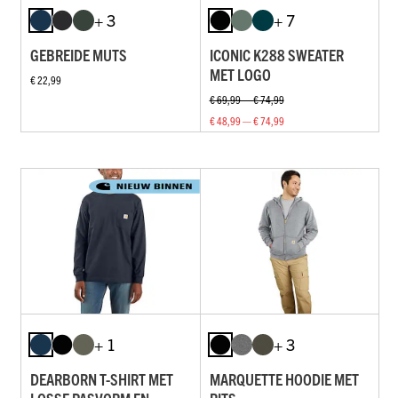
+ 3
+ 7
GEBREIDE MUTS
ICONIC K288 SWEATER
MET LOGO
€ 22,99
€ 69,99 — € 74,99
€ 48,99 — € 74,99
+ 1
+ 3
DEARBORN T-SHIRT MET
MARQUETTE HOODIE MET