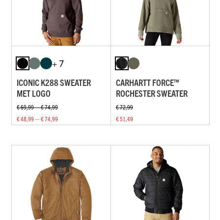
+ 7
ICONIC K288 SWEATER
CARHARTT FORCE™
MET LOGO
ROCHESTER SWEATER
€ 69,99 — € 74,99
€ 72,99
€ 48,99 — € 74,99
€ 51,49