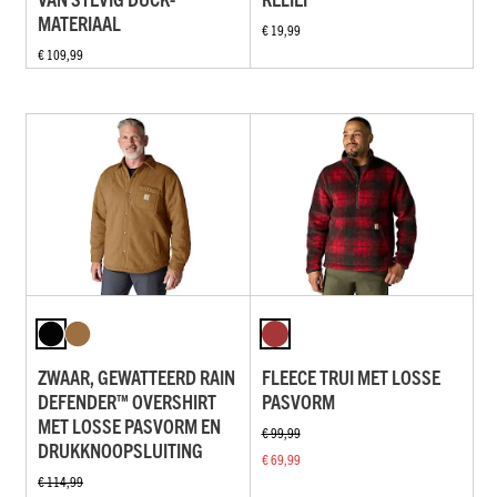
MATERIAAL
€ 19,99
€ 109,99
ZWAAR, GEWATTEERD RAIN
FLEECE TRUI MET LOSSE
DEFENDER™ OVERSHIRT
PASVORM
MET LOSSE PASVORM EN
€ 99,99
DRUKKNOOPSLUITING
€ 69,99
€ 114,99