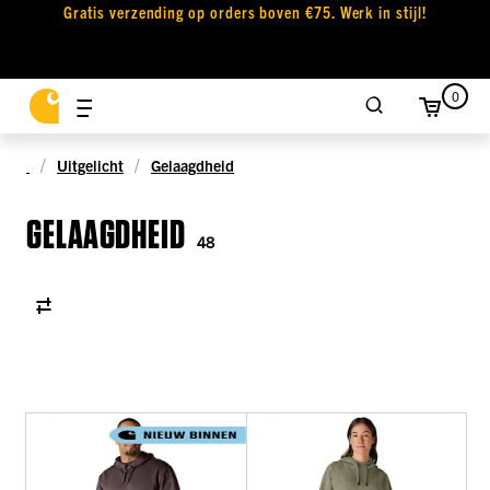
Gratis verzending op orders boven €75. Werk in stijl!
0
Uitgelicht
Gelaagdheid
GELAAGDHEID
48