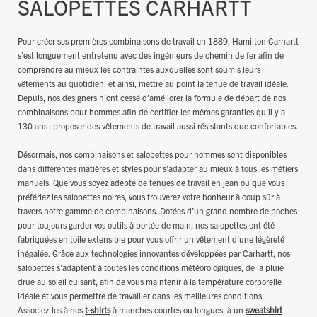
SALOPETTES CARHARTT
Pour créer ses premières combinaisons de travail en 1889, Hamilton Carhartt
s’est longuement entretenu avec des ingénieurs de chemin de fer afin de
comprendre au mieux les contraintes auxquelles sont soumis leurs
vêtements au quotidien, et ainsi, mettre au point la tenue de travail idéale.
Depuis, nos designers n’ont cessé d’améliorer la formule de départ de nos
combinaisons pour hommes afin de certifier les mêmes garanties qu’il y a
130 ans : proposer des vêtements de travail aussi résistants que confortables.
Désormais, nos combinaisons et salopettes pour hommes sont disponibles
dans différentes matières et styles pour s’adapter au mieux à tous les métiers
manuels. Que vous soyez adepte de tenues de travail en jean ou que vous
préfériez les salopettes noires, vous trouverez votre bonheur à coup sûr à
travers notre gamme de combinaisons. Dotées d’un grand nombre de poches
pour toujours garder vos outils à portée de main, nos salopettes ont été
fabriquées en toile extensible pour vous offrir un vêtement d’une légèreté
inégalée. Grâce aux technologies innovantes développées par Carhartt, nos
salopettes s’adaptent à toutes les conditions météorologiques, de la pluie
drue au soleil cuisant, afin de vous maintenir à la température corporelle
idéale et vous permettre de travailler dans les meilleures conditions.
Associez-les à nos
t-shirts
à manches courtes ou longues, à un
sweatshirt