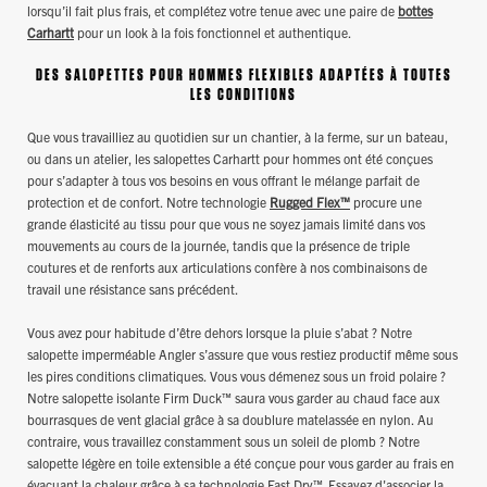
lorsqu’il fait plus frais, et complétez votre tenue avec une paire de
bottes
Carhartt
pour un look à la fois fonctionnel et authentique.
DES SALOPETTES POUR HOMMES FLEXIBLES ADAPTÉES À TOUTES
LES CONDITIONS
Que vous travailliez au quotidien sur un chantier, à la ferme, sur un bateau,
ou dans un atelier, les salopettes Carhartt pour hommes ont été conçues
pour s’adapter à tous vos besoins en vous offrant le mélange parfait de
protection et de confort. Notre technologie
Rugged Flex™
procure une
grande élasticité au tissu pour que vous ne soyez jamais limité dans vos
mouvements au cours de la journée, tandis que la présence de triple
coutures et de renforts aux articulations confère à nos combinaisons de
travail une résistance sans précédent.
Vous avez pour habitude d’être dehors lorsque la pluie s’abat ? Notre
salopette imperméable Angler s’assure que vous restiez productif même sous
les pires conditions climatiques. Vous vous démenez sous un froid polaire ?
Notre salopette isolante Firm Duck™ saura vous garder au chaud face aux
bourrasques de vent glacial grâce à sa doublure matelassée en nylon. Au
contraire, vous travaillez constamment sous un soleil de plomb ? Notre
salopette légère en toile extensible a été conçue pour vous garder au frais en
évacuant la chaleur grâce à sa technologie Fast Dry™. Essayez d'associer la