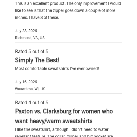
This is an excellent product. The only improvement I would
like to see is that the zipper goes down a couple of more
inches. I have 8 of these.
July 28, 2026
Richmond, VA, US
Rated 5 out of 5
Simply The Best!
Most comfortable sweatshirts I've ever owned!
July 16, 2026
Wauwatosa, WI, US
Rated 4 out of 5
Paxton vs. Clarksburg for women who
want heavy/warm sweatshirts
I like the sweatshirt, although I didn't need to water
repellant feature. The collar, zipper and big pocket are