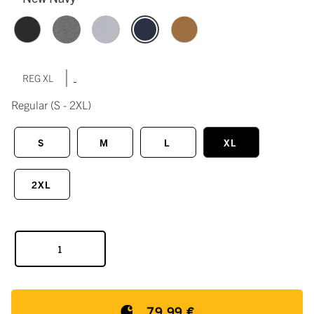
|
REG XL
Regular
(S - 2XL)
S
M
L
XL
2XL
79,99 €