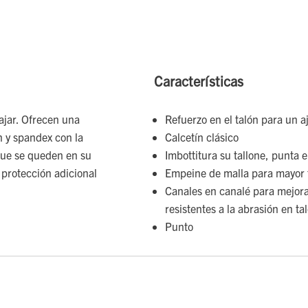
Características
ajar. Ofrecen una
Refuerzo en el talón para un a
n y spandex con la
Calcetín clásico
que se queden en su
Imbottitura su tallone, punta 
a protección adicional
Empeine de malla para mayor 
Canales en canalé para mejorar
resistentes a la abrasión en ta
Punto