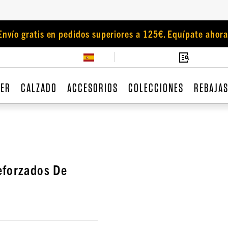
Envío gratis en pedidos superiores a 125€. Equípate ahora
JER
CALZADO
ACCESORIOS
COLECCIONES
REBAJA
eforzados De