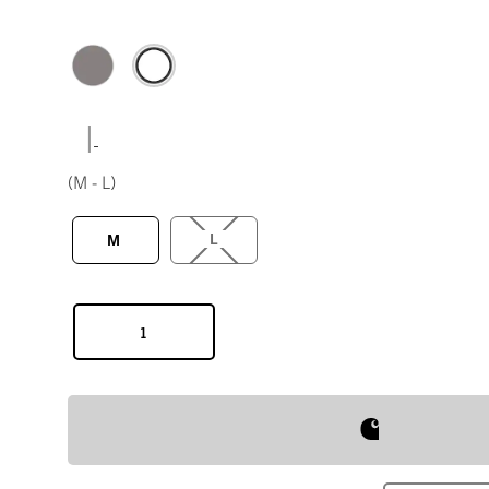
|
(M - L)
L
M