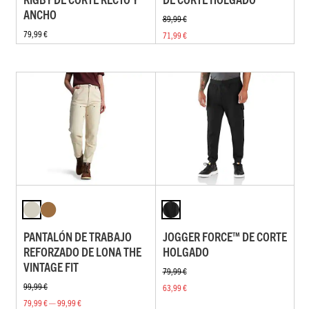
ANCHO
89,99 €
79,99 €
71,99 €
PANTALÓN DE TRABAJO
JOGGER FORCE™ DE CORTE
REFORZADO DE LONA THE
HOLGADO
VINTAGE FIT
79,99 €
99,99 €
63,99 €
79,99 € — 99,99 €