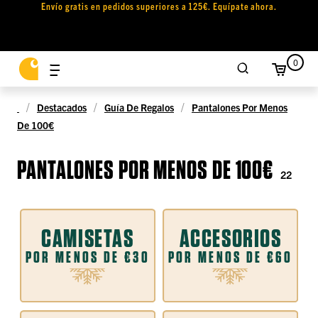
Envío gratis en pedidos superiores a 125€. Equípate ahora.
0
Destacados
Guía De Regalos
Pantalones Por Menos
De 100€
PANTALONES POR MENOS DE 100€
22
CAMISETAS
ACCESORIOS
POR MENOS DE €30
POR MENOS DE €60