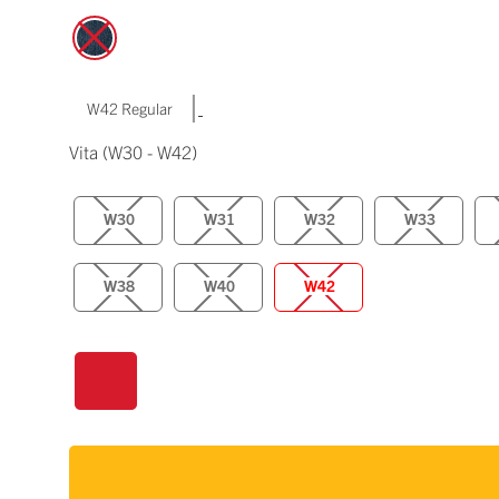
|
W42 Regular
Vita
(W30 - W42)
W30
W31
W32
W33
W38
W40
W42