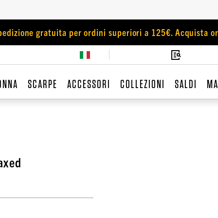
pedizione gratuita per ordini superiori a 125€. Acquista or
ONNA
SCARPE
ACCESSORI
COLLEZIONI
SALDI
MA
axed