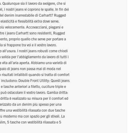
a. Qualunque sia il lavoro da svolgere, che si
i, i nostri jeans vi coprono le spalle. In fin dei
e del denim inarrestabile di Carhartt? Rugged
asticità e flessibilità extra dove serve.
 più velocemente. Accovacciarsi, piegarsi e
re i jeans Carhartt sono resistenti, Rugged
nto, proprio quello che serve per portare a
 si frappone tra voi e il vostro lavoro.
l'usura. I nostri jeans robusti come chiodi
solida per l'abbigliamento da lavoro di tutti i
 la vita all'aria aperta. Abbiamo una varietà di
n paio di jeans non passa mai di moda nel
risultati infallibili quando si tratta di comfort
ti includono: Double Front Utility: Questi jeans
 tasche anteriori a filetto, cuciture triple e
 può ostacolare il vostro lavoro. Gamba dritta:
 dritta è realizzato su misura per il comfort ed
atterizzato da un denim più spesso per una
ffre una vestibilità rilassata con due tasche
più moderno ma con spazio per gli stivali. La
im, 5 tasche con vestibilità rilassata e 5