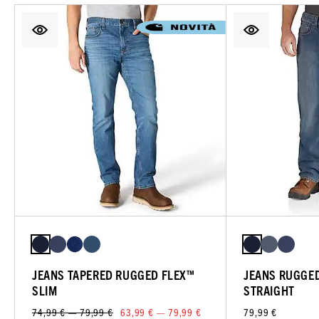
JEANS TAPERED RUGGED FLEX™
JEANS RUGGE
SLIM
STRAIGHT
74,99 € — 79,99 €
63,99 € — 79,99 €
79,99 €