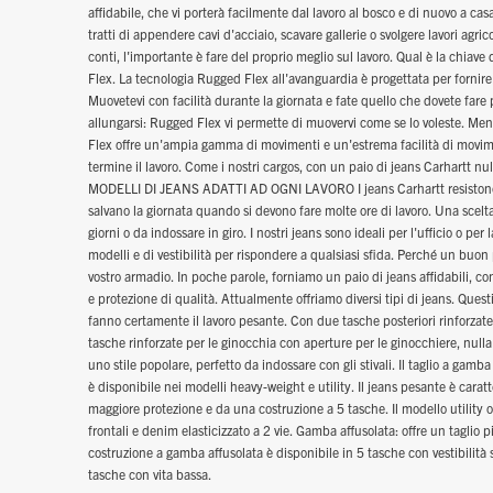
affidabile, che vi porterà facilmente dal lavoro al bosco e di nuovo a cas
tratti di appendere cavi d'acciaio, scavare gallerie o svolgere lavori agricol
conti, l'importante è fare del proprio meglio sul lavoro. Qual è la chiav
Flex. La tecnologia Rugged Flex all'avanguardia è progettata per fornire el
Muovetevi con facilità durante la giornata e fate quello che dovete fare
allungarsi: Rugged Flex vi permette di muovervi come se lo voleste. Ment
Flex offre un'ampia gamma di movimenti e un'estrema facilità di movime
termine il lavoro. Come i nostri cargos, con un paio di jeans Carhartt nulla
MODELLI DI JEANS ADATTI AD OGNI LAVORO I jeans Carhartt resistono al
salvano la giornata quando si devono fare molte ore di lavoro. Una scelta 
giorni o da indossare in giro. I nostri jeans sono ideali per l'ufficio o per
modelli e di vestibilità per rispondere a qualsiasi sfida. Perché un buo
vostro armadio. In poche parole, forniamo un paio di jeans affidabili, con 
e protezione di qualità. Attualmente offriamo diversi tipi di jeans. Ques
fanno certamente il lavoro pesante. Con due tasche posteriori rinforzate e
tasche rinforzate per le ginocchia con aperture per le ginocchiere, nulla
uno stile popolare, perfetto da indossare con gli stivali. Il taglio a gamba
è disponibile nei modelli heavy-weight e utility. Il jeans pesante è car
maggiore protezione e da una costruzione a 5 tasche. Il modello utility o
frontali e denim elasticizzato a 2 vie. Gamba affusolata: offre un taglio 
costruzione a gamba affusolata è disponibile in 5 tasche con vestibilità sl
tasche con vita bassa.