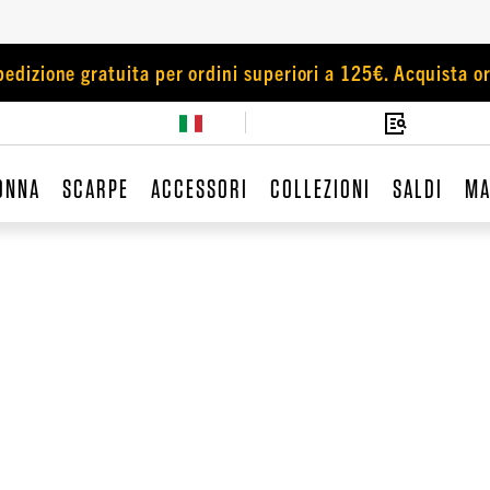
pedizione gratuita per ordini superiori a 125€. Acquista or
ONNA
SCARPE
ACCESSORI
COLLEZIONI
SALDI
MA