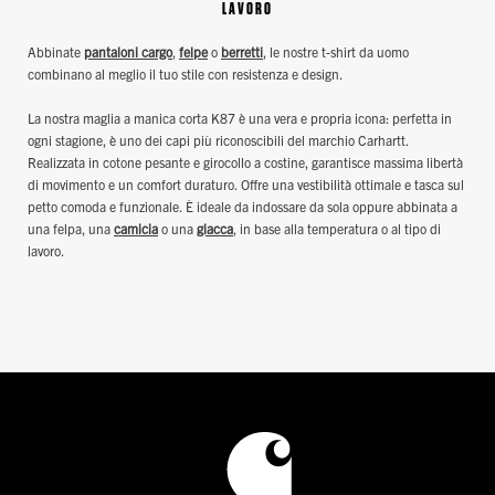
LAVORO
Abbinate
pantaloni cargo
,
felpe
o
berretti
, le nostre t-shirt da uomo
combinano al meglio il tuo stile con resistenza e design.
La nostra maglia a manica corta K87 è una vera e propria icona: perfetta in
ogni stagione, è uno dei capi più riconoscibili del marchio Carhartt.
Realizzata in cotone pesante e girocollo a costine, garantisce massima libertà
di movimento e un comfort duraturo. Offre una vestibilità ottimale e tasca sul
petto comoda e funzionale. È ideale da indossare da sola oppure abbinata a
una felpa, una
camicia
o una
giacca
, in base alla temperatura o al tipo di
lavoro.