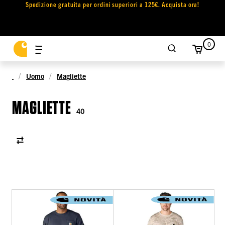
Spedizione gratuita per ordini superiori a 125€. Acquista ora!
0
Uomo
Magliette
MAGLIETTE
40