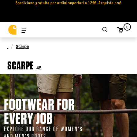
Spedizione gratuita per ordini superiori a 125€. Acquista ora!
0
Scarpe
SCARPE
48
FOOTWEAR FOR
EVERY JOB
EXPLORE OUR RANGE OF WOMEN’S
AND MEN’S BOOTS.