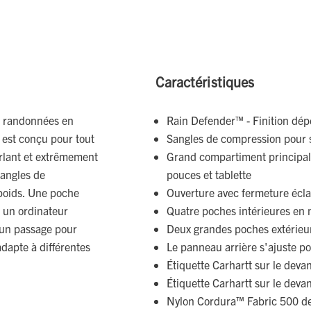
Caractéristiques
s randonnées en
Rain Defender™ - Finition dé
t est conçu pour tout
Sangles de compression pour s
erlant et extrêmement
Grand compartiment principal 
sangles de
pouces et tablette
poids. Une poche
Ouverture avec fermeture écla
u un ordinateur
Quatre poches intérieures en m
 un passage pour
Deux grandes poches extérieur
adapte à différentes
Le panneau arrière s'ajuste pou
Étiquette Carhartt sur le deva
Étiquette Carhartt sur le deva
Nylon Cordura™ Fabric 500 de