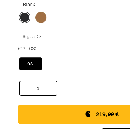
Black
Regular OS
(OS - OS)
OS
219,99 €