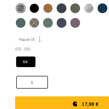
|
Regular OS
(OS - OS)
OS
17,99 €