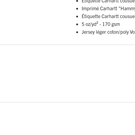
Étiquette Carhartt cousue
Imprimé Carhartt "Hammy A
Étiquette Carhartt cousue
5 oz/yd² - 170 gsm
Jersey léger coton/poly Vo