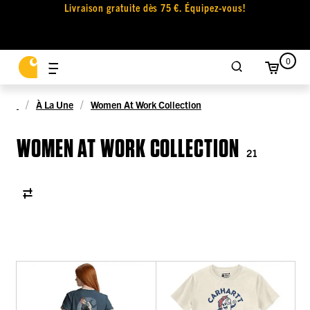
Livraison gratuite dès 75 €. Équipez-vous!
0
À La Une
Women At Work Collection
WOMEN AT WORK COLLECTION
21