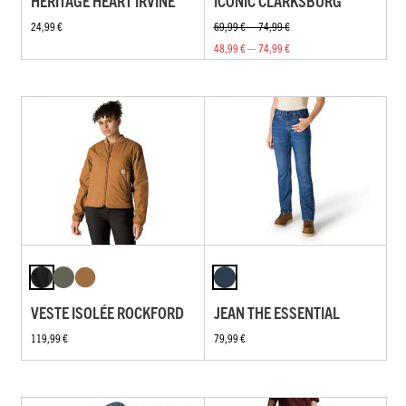
HERITAGE HEART IRVINE
ICONIC CLARKSBURG
24,99 €
69,99 € — 74,99 €
48,99 € — 74,99 €
VESTE ISOLÉE ROCKFORD
JEAN THE ESSENTIAL
119,99 €
79,99 €