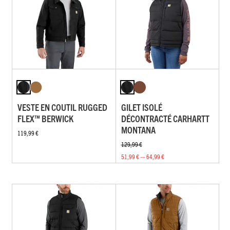
VESTE EN COUTIL RUGGED
GILET ISOLÉ
FLEX™ BERWICK
DÉCONTRACTÉ CARHARTT
MONTANA
119,99 €
129,99 €
51,99 € — 64,99 €