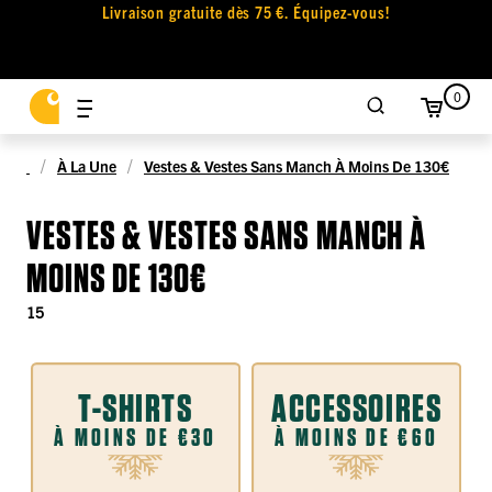
Livraison gratuite dès 75 €. Équipez-vous!
0
À La Une
Vestes & Vestes Sans Manch À Moins De 130€
VESTES & VESTES SANS MANCH À
MOINS DE 130€
15
T-SHIRTS
ACCESSOIRES
À MOINS DE €30
À MOINS DE €60