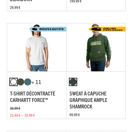
199,99 €
29,99 €
+ 11
T-SHIRT DÉCONTRACTÉ
SWEAT À CAPUCHE
CARHARTT FORCE™
GRAPHIQUE AMPLE
SHAMROCK
32,99 €
69,99 €
23,49 € — 32,99 €