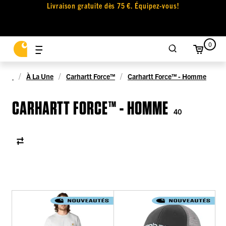
Livraison gratuite dès 75 €. Équipez-vous!
0
À La Une
Carhartt Force™
Carhartt Force™ - Homme
CARHARTT FORCE™ - HOMME
40