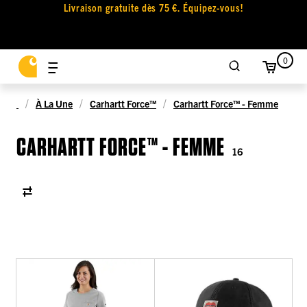
Livraison gratuite dès 75 €. Équipez-vous!
0
À La Une
Carhartt Force™
Carhartt Force™ - Femme
CARHARTT FORCE™ - FEMME
16