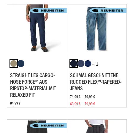
+ 1
STRAIGHT LEG CARGO-
SCHMAL GESCHNITTENE
HOSE FORCE™ AUS
RUGGED FLEX™-TAPERED-
RIPSTOP-MATERIAL MIT
JEANS
RELAXED FIT
74,99 € — 79,99 €
84,99 €
63,99 € — 79,99 €