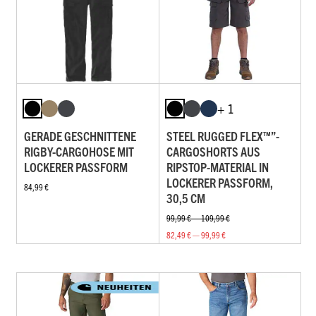
+ 1
GERADE GESCHNITTENE
STEEL RUGGED FLEX™”-
RIGBY-CARGOHOSE MIT
CARGOSHORTS AUS
LOCKERER PASSFORM
RIPSTOP-MATERIAL IN
LOCKERER PASSFORM,
84,99 €
30,5 CM
99,99 € — 109,99 €
82,49 € — 99,99 €