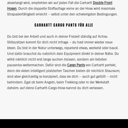
abverlangt wird, empfehlen wir auf jeden Fall die Carhartt
Double Front
Hosen
. Durch die doppelte Stoffauflage vorne an der Hose wird maximale
Strapazierfähigkeit erreicht – selbst unter den schwierigsten Bedingungen.
CARHARTT CARGO PANTS FÜR ALLE
Du bist bei der Arbeit und auch in deiner Freizeit ständig auf Achse.
Stillzusitzen kommt für dich nicht infrage – du hast immer wieder neue
Ideen. Du bist in der Natur unterwegs, reparierst etwas, werkelst oder baust.
Und dafür brauchst du natürlich dein Equipment direkt in deiner Nähe. Du
willst nämlich nicht erst lange suchen müssen, sondern am liebsten
pausenlos weitermachen. Dafür sind die
Cargo Pants
von Carhartt perfekt,
denn die vielen intelligent platzierten Taschen bieten dir reichlich Stauraum,
sind aber gleichzeitig so konzipiert, dass sie dich – auch gut gefüllt – nicht
behindern. Egal ob beim Angeln, beim Trekking oder in der Werkstatt
daheim: auf deine Carhartt-Cargo-Hose kannst du dich verlassen.