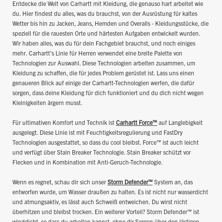
Entdecke die Welt von Carhartt mit Kleidung, die genauso hart arbeitet wie
du. Hier findest du alles, was du brauchst, von der Ausrüstung für kaltes
Wetter bis hin zu Jacken, Jeans, Hemden und Overalls - Kleidungsstücke, die
speziell für die rauesten Orte und härtesten Aufgaben entwickelt wurden.
Wir haben alles, was du für dein Fachgebiet brauchst, und noch einiges
mehr. Carhartt's Linie für Herren verwendet eine breite Palette von
Technologien zur Auswahl. Diese Technologien arbeiten zusammen, um
Kleidung zu schaffen, die für jedes Problem gerüstet ist. Lass uns einen
genaueren Blick auf einige der Carhartt-Technologien werfen, die dafür
sorgen, dass deine Kleidung für dich funktioniert und du dich nicht wegen
Kleinigkeiten ärgern musst.
Für ultimativen Komfort und Technik ist
Carhartt Force™
auf Langlebigkeit
ausgelegt. Diese Linie ist mit Feuchtigkeitsregulierung und FastDry
Technologien ausgestattet, so dass du cool bleibst. Force™ ist auch leicht
und verfügt über Stain Breaker Technologie. Stain Breaker schützt vor
Flecken und in Kombination mit Anti-Geruch-Technologie.
Wenn es regnet, schau dir sich unser
Storm Defender™
System an, das
entworfen wurde, um Wasser draußen zu halten. Es ist nicht nur wasserdicht
und atmungsaktiv, es lässt auch Schweiß entweichen. Du wirst nicht
überhitzen und bleibst trocken. Ein weiterer Vorteil? Storm Defender™ ist
winddicht, so dass du arbeiten kannst, ohne dir Sorgen über den lästigen