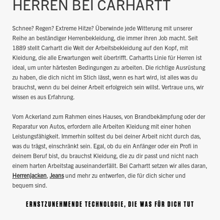
HERREN BEI CARHARTT
Schnee? Regen? Extreme Hitze? Überwinde jede Witterung mit unserer
Reihe an beständiger Herrenbekleidung, die immer ihren Job macht. Seit
1889 stellt Carhartt die Welt der Arbeitsbekleidung auf den Kopf, mit
Kleidung, die alle Erwartungen weit übertrifft. Carhartts Linie für Herren ist
ideal, um unter härtesten Bedingungen zu arbeiten. Die richtige Ausrüstung
zu haben, die dich nicht im Stich lässt, wenn es hart wird, ist alles was du
brauchst, wenn du bei deiner Arbeit erfolgreich sein willst. Vertraue uns, wir
wissen es aus Erfahrung.
Vom Ackerland zum Rahmen eines Hauses, von Brandbekämpfung oder der
Reparatur von Autos, erfordern alle Arbeiten Kleidung mit einer hohen
Leistungsfähigkeit. Immerhin solltest du bei deiner Arbeit nicht durch das,
was du trägst, einschränkt sein. Egal, ob du ein Anfänger oder ein Profi in
deinem Beruf bist, du brauchst Kleidung, die zu dir passt und nicht nach
einem harten Arbeitstag auseinanderfällt. Bei Carhartt setzen wir alles daran,
Herrenjacken
,
Jeans
und mehr zu entwerfen, die für dich sicher und
bequem sind.
ERNSTZUNEHMENDE TECHNOLOGIE, DIE WAS FÜR DICH TUT