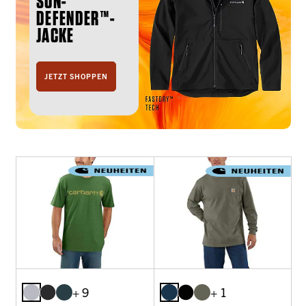
SUN-
DEFENDER™-
JACKE
JETZT SHOPPEN
+ 9
+ 1