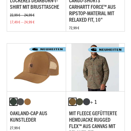
LOCKERES DEARBORN-T-
CARGO-SHORTS
SHIRT MIT BRUSTTASCHE
CARHARTT FORCE™ AUS
RIPSTOP-MATERIAL MIT
22,99 € — 24,99 €
RELAXED FIT, 10"
17,49 € — 24,99 €
72,99 €
+ 1
OAKLAND-CAP AUS
MIT FLEECE GEFÜTTERTE
KUNSTLEDER
HEMDJACKE RUGGED
FLEX™ AUS CANVAS MIT
27,99 €