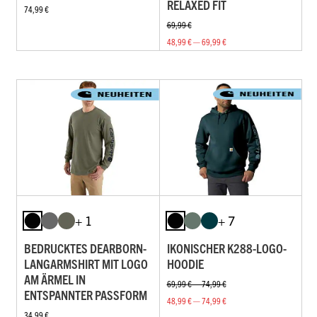
ELAXED FIT
74,99 €
69,99 €
48,99 € — 69,99 €
+ 1
+ 7
BEDRUCKTES DEARBORN-
IKONISCHER K288-LOGO-
LANGARMSHIRT MIT LOGO
HOODIE
AM ÄRMEL IN
69,99 € — 74,99 €
ENTSPANNTER PASSFORM
48,99 € — 74,99 €
34,99 €