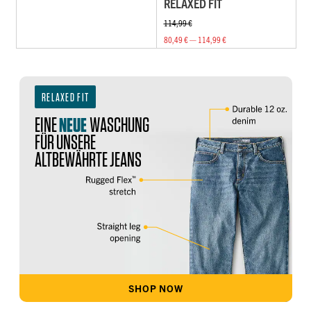
RELAXED FIT
114,99 €
80,49 € — 114,99 €
RELAXED FIT
EINE
NEUE
WASCHUNG
FÜR UNSERE
ALTBEWÄHRTE JEANS
SHOP NOW