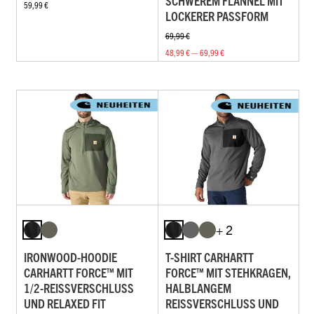
SCHWEREM FLANNEL MIT
59,99 €
LOCKERER PASSFORM
69,99 €
48,99 € — 69,99 €
+ 2
IRONWOOD-HOODIE
T-SHIRT CARHARTT
CARHARTT FORCE™ MIT
FORCE™ MIT STEHKRAGEN,
1/2-REISSVERSCHLUSS U
HALBLANGEM
ND RELAXED FIT
REISSVERSCHLUSS UND R