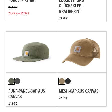
FORCE™-T-SHIRT
LOOSE FIT UND
GLÜCKSKLEE-
32,99 €
GRAFIKPRINT
23,49 € — 32,99 €
69,99 €
FÜNF-PANEL-CAP AUS
MESH-CAP AUS CANVAS
CANVAS
22,99 €
24,99 €