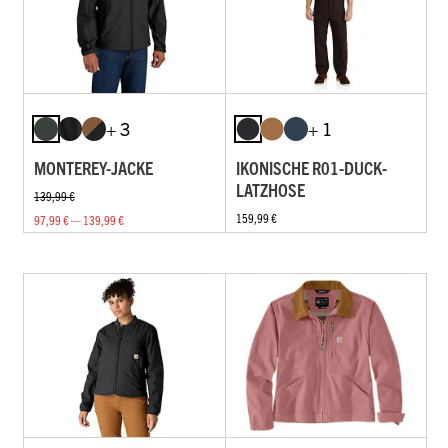
+ 3
+ 1
MONTEREY-JACKE
IKONISCHE R01-DUCK-
LATZHOSE
139,99 €
159,99 €
97,99 € — 139,99 €